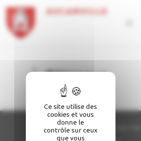
Panneau de gestion des cookies
AUCAMVILLE
Pétanque
Ce site utilise des
cookies et vous
Mairie d'Aucamville
donne le
5, place de la liberté
Lundi : 09:00–12:00, 14:00–17:00
contrôle sur ceux
82600 Aucamville
Mardi : 15:00–17:00
que vous