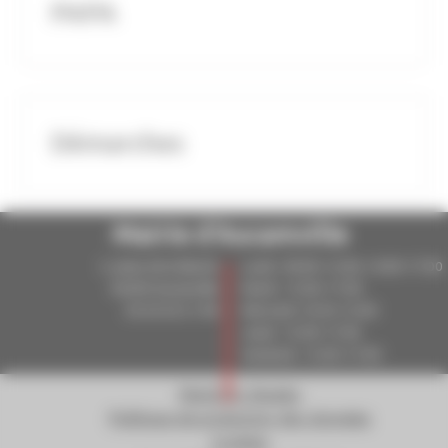
PAPA
Démarches
Mairie d'Aucamville
5, place de la liberté
Lundi : 09:00–12:00, 14:00–17:00
82600 Aucamville
Mardi : 15:00–17:00
05.63.02.51.98
Mercredi: 10:30–12:00
Jeudi : 15:00–17:00
Vendredi : 15:00–17:00
Mentions légales
Politique de protection des données
Cookies