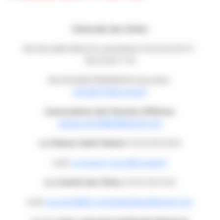
L'Amicale des Aînés:
Me Marcelle MAILLOL présidente: 05.63.64.30.74 -
06.24.38.17.54
Me Michelle PENNARUN trésorière :
mimi8231@orange.fr
L'association des Parents d'Elèves
:
apeaucamville82@gmail.com
La Chasse Saint Hubert
: 05.63.02.50.64
mail:
sci.jouany-marc@orange.fr
Le Comité des Fêtes
: 07.81.58.74.32
mail:
aucamville82.comitedesfetes@gmail.com