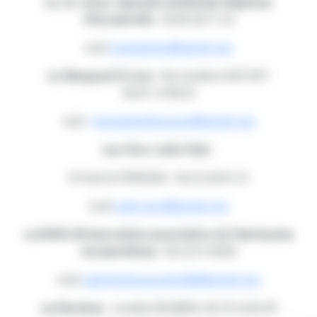
Le Ju-Jutsu Japonais (méthode Wajutsu)
d'Aucamville
: 06.80.38.77.24
mail:
jjcawajutsu@gamil.com
Le Marguest'ô Live
: Me Ismeline MATHET
06.87.14.98.20
mail :
marguestolive.asso@gmail.com
Les Ours Judo Club
:
M Patrick FERRARA : 06.22.60.81.23
mail:
judo.ours@gmail.com
La PAPA (Préservation associative du Patrimoine
Aucamvillois)
: 06.52.91.98.80
mail:
patrimoine.aucamville@gmail.com
La Paroisse
: Josette DELBREIL 06.79.16.85.99