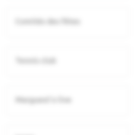
Comités des fêtes
Tennis club
Marguest'o live